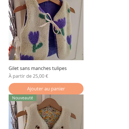
Gilet sans manches tulipes
Prix promotionnel
À partir de
25,00 €
Ajouter au panier
Nouveauté