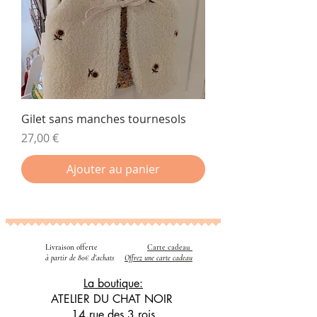
Gilet sans manches tournesols
Prix
27,00 €
Ajouter au panier
Livraison offerte
Carte cadeau
​
à partir de 80€ d'achats
Offrez une carte cadeau
La boutique:
ATELIER DU CHAT NOIR
14 rue des 3 rois