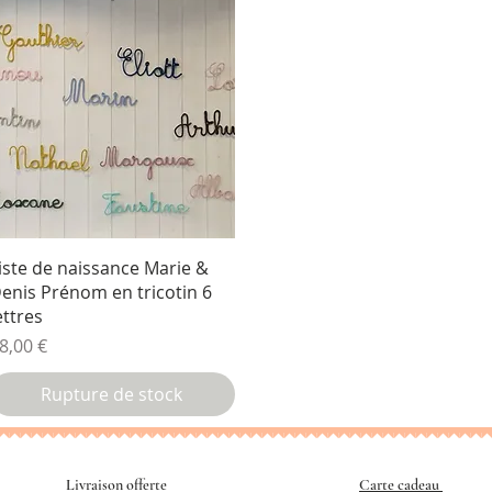
Aperçu rapide
iste de naissance Marie &
enis Prénom en tricotin 6
ettres
rix
8,00 €
Rupture de stock
Livraison offerte
Carte cadeau
​