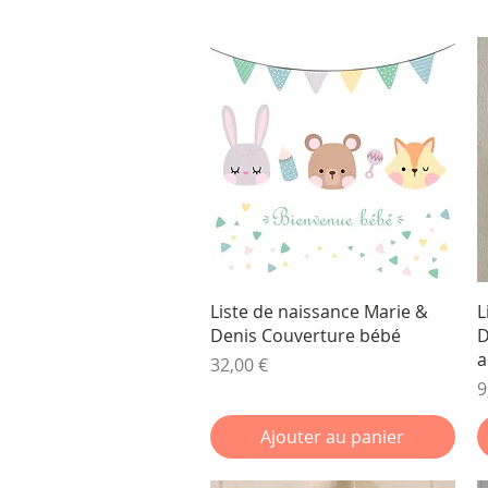
Aperçu rapide
Liste de naissance Marie &
L
Denis Couverture bébé
D
a
Prix
32,00 €
P
9
Ajouter au panier