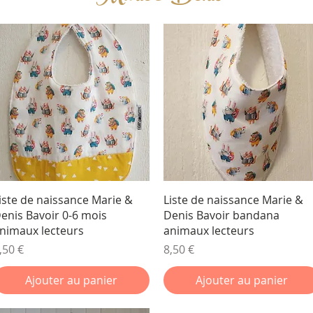
Aperçu rapide
Aperçu rapide
iste de naissance Marie &
Liste de naissance Marie &
enis Bavoir 0-6 mois
Denis Bavoir bandana
nimaux lecteurs
animaux lecteurs
rix
Prix
,50 €
8,50 €
Ajouter au panier
Ajouter au panier