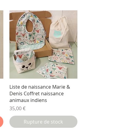
Aperçu rapide
Liste de naissance Marie &
Denis Coffret naissance
animaux indiens
Prix
35,00 €
Rupture de stock