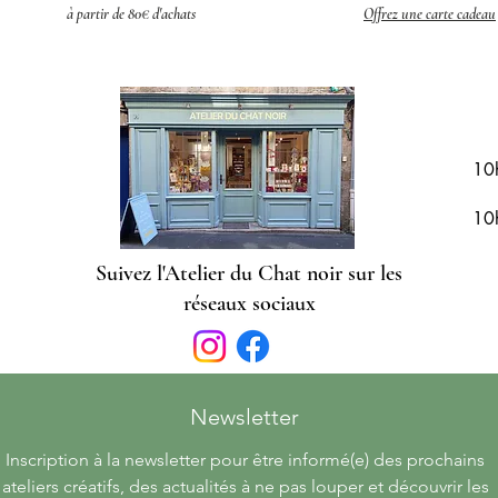
à partir de 80€ d'achats
Offrez une carte cadeau
R
10
10
Suivez l'Atelier du Chat noir sur les
réseaux sociaux
Newsletter 
Inscription à la newsletter pour être informé(e) des prochains 
ateliers créatifs, des actualités à ne pas louper et découvrir les 