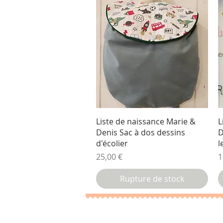
Aperçu rapide
Liste de naissance Marie &
L
Denis Sac à dos dessins
D
d'écolier
l
Prix
P
25,00 €
1
Rupture de stock