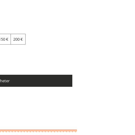
150 €
200 €
heter