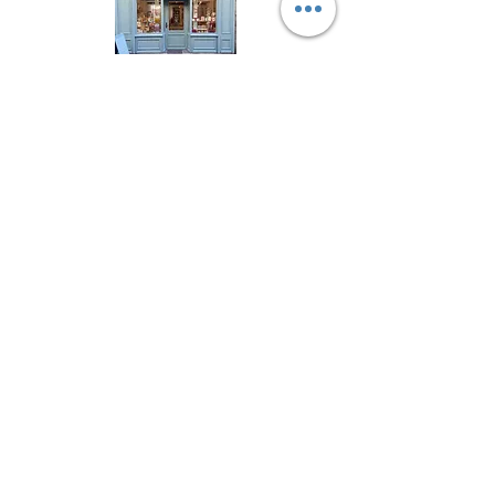
Suivez l'Atelier du Chat noir sur les réseaux
sociaux
Newsletter 
Inscription à la newsletter pour 
être informé(e) des prochains 
ateliers créatifs, des actualités à 
ne pas louper et découvrir les 
coulisses de l'atelier !
Email
*
Envoyer