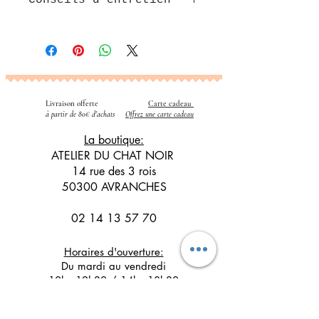
Conseils d'entretien
- Lavage en machine à 30/40°C avec
des couleurs similaires
- Repassage sur
l'envers
uniquement
- Pas de sèche linge
Livraison offerte
Carte cadeau
​
à partir de 80€ d'achats
Offrez une carte cadeau
La boutique:
ATELIER DU CHAT NOIR
14 rue des 3 rois
50300 AVRANCHES
02 14 13 57 70
Horaires d'ouverture:
Du mardi au vendredi
10h - 12h30 / 14h - 18h30
Le samedi
10h - 12h30 / 14h - 17h30