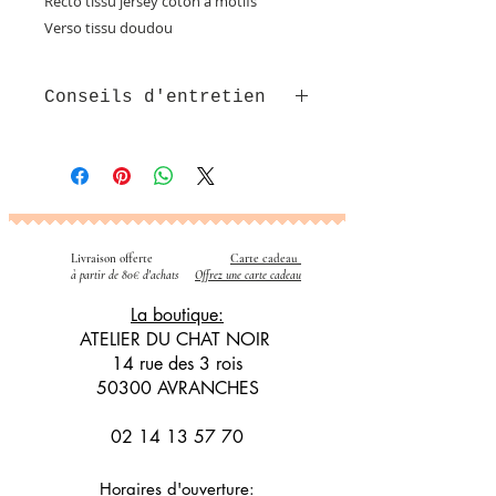
Recto tissu jersey coton à motifs
Verso tissu doudou
Conseils d'entretien
Lavable en machine avec couleurs
similaires jusqu'à 60°c
Livraison offerte
Carte cadeau
​
à partir de 80€ d'achats
Offrez une carte cadeau
La boutique:
ATELIER DU CHAT NOIR
14 rue des 3 rois
50300 AVRANCHES
02 14 13 57 70
Horaires d'ouverture: