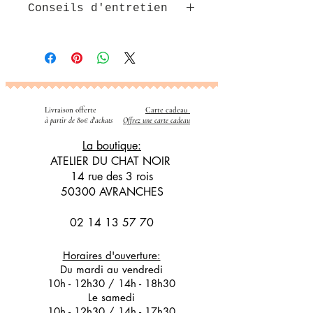
Conseils d'entretien
Lavable en machine avec couleurs
similaires jusqu'à 60°c
Livraison offerte
Carte cadeau
​
à partir de 80€ d'achats
Offrez une carte cadeau
La boutique:
ATELIER DU CHAT NOIR
14 rue des 3 rois
50300 AVRANCHES
02 14 13 57 70
Horaires d'ouverture:
Du mardi au vendredi
10h - 12h30 / 14h - 18h30
Le samedi
10h - 12h30 / 14h - 17h30