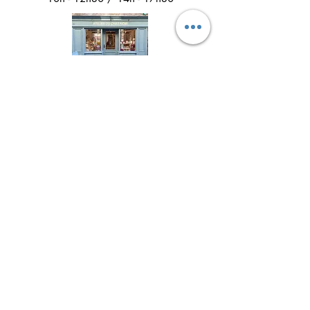
Suivez l'Atelier du Chat noir sur les réseaux
sociaux
Newsletter 
Inscription à la newsletter pour 
être informé(e) des prochains 
ateliers créatifs, des actualités à 
ne pas louper et découvrir les 
coulisses de l'atelier !
Email
*