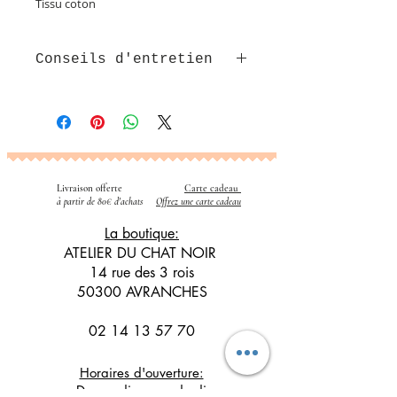
Tissu coton
Conseils d'entretien
- Lavage en machine à 30°C avec
des couleurs similaires
Livraison offerte
Carte cadeau
​
à partir de 80€ d'achats
Offrez une carte cadeau
La boutique:
ATELIER DU CHAT NOIR
14 rue des 3 rois
50300 AVRANCHES
02 14 13 57 70
Horaires d'ouverture:
Du mardi au vendredi