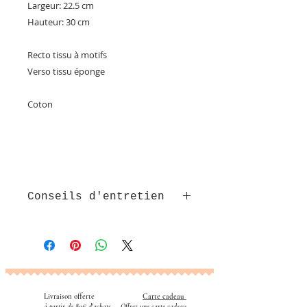
Largeur: 22.5 cm
Hauteur: 30 cm
Recto tissu à motifs
Verso tissu éponge
Coton
Conseils d'entretien
Lavable en machine avec couleurs
similaires jusqu'à 60°c
Livraison offerte
Carte cadeau
​
à partir de 80€ d'achats
Offrez une carte cadeau