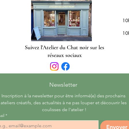
R
10
10
Suivez l'Atelier du Chat noir sur les
réseaux sociaux
Newsletter 
Inscription à la newsletter pour être informé(e) des prochains 
ateliers créatifs, des actualités à ne pas louper et découvrir les 
coulisses de l'atelier !
ail
*
Envoyer