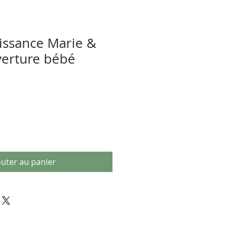
aissance Marie &
verture bébé
outer au panier