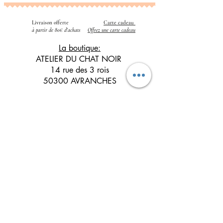
Livraison offerte
Carte cadeau
​
à partir de 80€ d'achats
Offrez une carte cadeau
La boutique:
ATELIER DU CHAT NOIR
14 rue des 3 rois
50300 AVRANCHES
02 14 13 57 70
Horaires d'ouverture:
Du mardi au vendredi
10h - 12h30 / 14h - 18h30
Le samedi
10h - 12h30 / 14h - 17h30