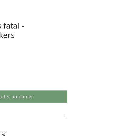
 fatal -
kers
outer au panier
u laver le canevas