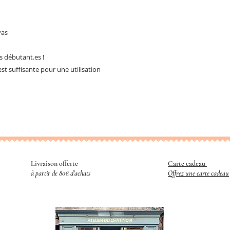
n
vas
es débutant.es !
 est suffisante pour une utilisation
Livraison offerte
Carte cadeau
​
à partir de 80€ d'achats
Offrez une carte cadeau
R