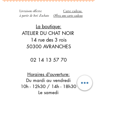
Livraison offerte
Carte cadeau
​
à partir de 80€ d'achats
Offrez une carte cadeau
La boutique:
ATELIER DU CHAT NOIR
14 rue des 3 rois
50300 AVRANCHES
02 14 13 57 70
Horaires d'ouverture:
Du mardi au vendredi
10h - 12h30 / 14h - 18h30
Le samedi
10h - 12h30 / 14h - 17h30
Suivez l'Atelier du Chat noir sur les réseaux