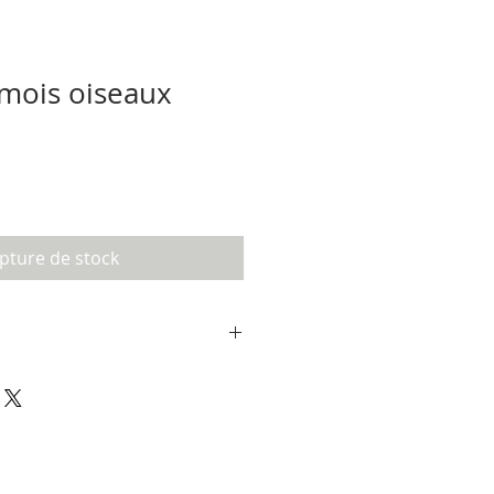
 mois oiseaux
pture de stock
avec couleurs similaires jusqu'à