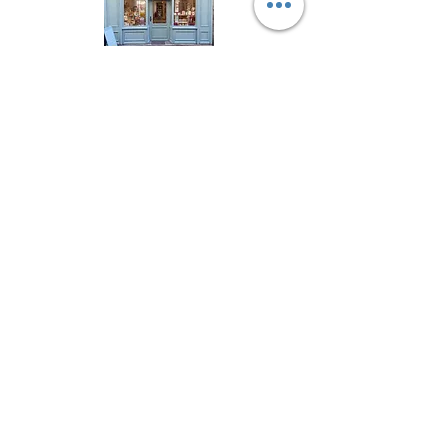
Suivez l'Atelier du Chat noir sur les réseaux
sociaux
Newsletter 
Inscription à la newsletter pour 
être informé(e) des prochains 
ateliers créatifs, des actualités à 
ne pas louper et découvrir les 
coulisses de l'atelier !
Email
*
Envoyer