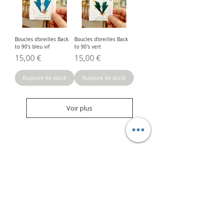
Boucles d'oreilles Back
Boucles d'oreilles Back
to 90's bleu vif
to 90's vert
Prix
Prix
15,00 €
15,00 €
Rupture de stock
Rupture de stock
Voir plus