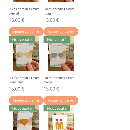
Puces d'oreilles cœurs
Puces d'oreilles cœurs
bleu vif
rouge
Prix
Prix
15,00 €
15,00 €
Ajouter au panier
Ajouter au panier
Nouveauté
Nouveauté
Puces d'oreilles cœurs
Puces d'oreilles cœurs
jaune pâle
mauve
Prix
Prix
15,00 €
15,00 €
Ajouter au panier
Ajouter au panier
Nouveauté
Nouveauté