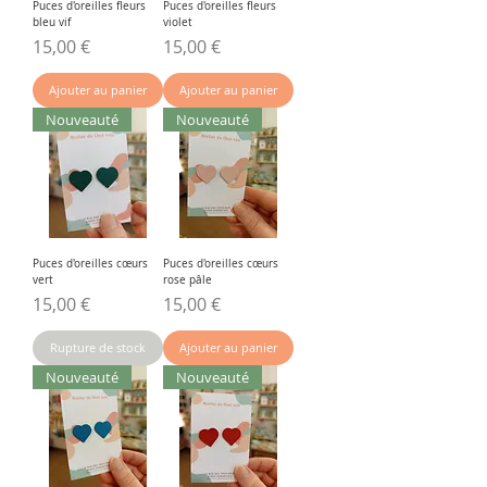
Puces d'oreilles fleurs
Puces d'oreilles fleurs
bleu vif
violet
Prix
Prix
15,00 €
15,00 €
Ajouter au panier
Ajouter au panier
Nouveauté
Nouveauté
Puces d'oreilles cœurs
Puces d'oreilles cœurs
vert
rose pâle
Prix
Prix
15,00 €
15,00 €
Rupture de stock
Ajouter au panier
Nouveauté
Nouveauté