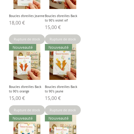
Boucles d'oreilles Jeanne
Boucles d'oreilles Back
to 90's violet vif
Prix
18,00 €
Prix
15,00 €
Rupture de stock
Rupture de stock
Nouveauté
Nouveauté
Boucles d'oreilles Back
Boucles d'oreilles Back
to 90's orange
to 90's jaune
Prix
Prix
15,00 €
15,00 €
Rupture de stock
Rupture de stock
Nouveauté
Nouveauté