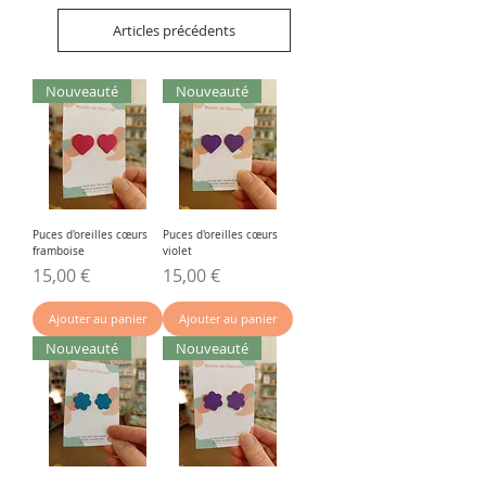
Articles précédents
Nouveauté
Nouveauté
Puces d'oreilles cœurs
Puces d'oreilles cœurs
framboise
violet
Prix
Prix
15,00 €
15,00 €
Ajouter au panier
Ajouter au panier
Nouveauté
Nouveauté