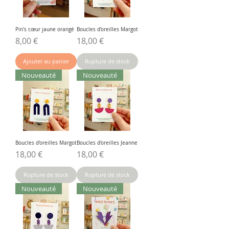
Pin's cœur jaune orangé
Boucles d'oreilles Margot
Prix
Prix
8,00 €
18,00 €
Ajouter au panier
Rupture de stock
Nouveauté
Nouveauté
Boucles d'oreilles Margot
Boucles d'oreilles Jeanne
Prix
Prix
18,00 €
18,00 €
Rupture de stock
Rupture de stock
Nouveauté
Nouveauté