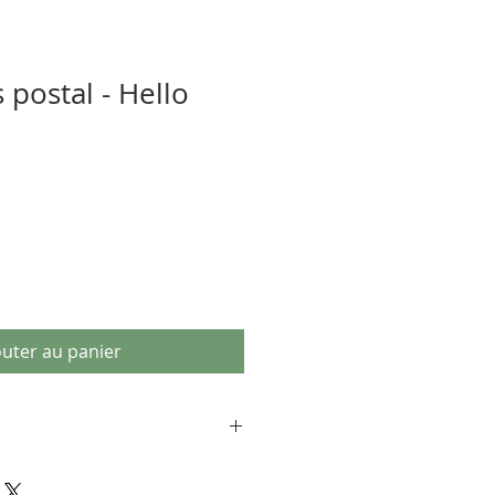
 postal - Hello
outer au panier
u laver le canevas