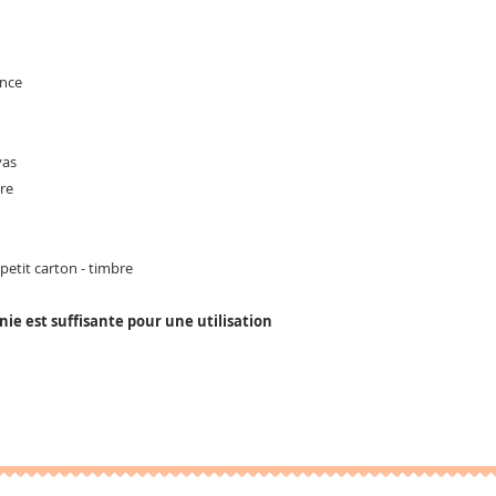
ance
n
vas
ure
 petit carton - timbre
rnie est suffisante pour une utilisation