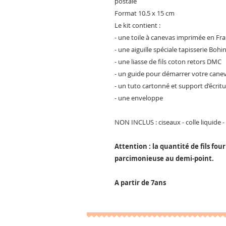
postale
Format 10.5 x 15 cm
Le kit contient :
- une toile à canevas imprimée en Fr
- une aiguille spéciale tapisserie Bohi
- une liasse de fils coton retors DMC
- un guide pour démarrer votre cane
- un tuto cartonné et support d’écrit
- une enveloppe
NON INCLUS : ciseaux - colle liquide -
Attention : la quantité de fils fou
parcimonieuse au demi-point.
A partir de 7ans