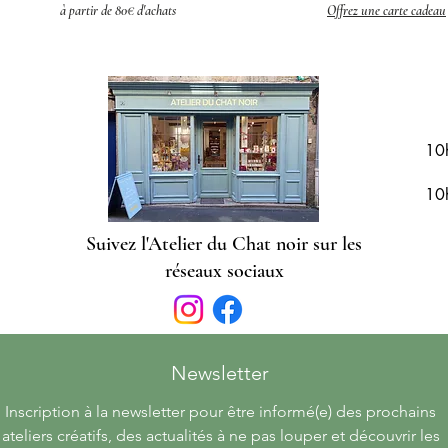
à partir de 80€ d'achats
Offrez une carte cadeau
R
10
10
Suivez l'Atelier du Chat noir sur les
réseaux sociaux
Newsletter 
Inscription à la newsletter pour être informé(e) des prochains 
ateliers créatifs, des actualités à ne pas louper et découvrir les 