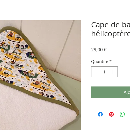
Cape de b
hélicoptèr
Prix
29,00 €
Quantité
*
Aj