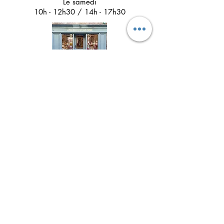
Le samedi
10h - 12h30 / 14h - 17h30
Suivez l'Atelier du Chat noir sur les réseaux
sociaux
Newsletter 
Inscription à la newsletter pour 
être informé(e) des prochains 
ateliers créatifs, des actualités à 
ne pas louper et découvrir les 
coulisses de l'atelier !
Email
*