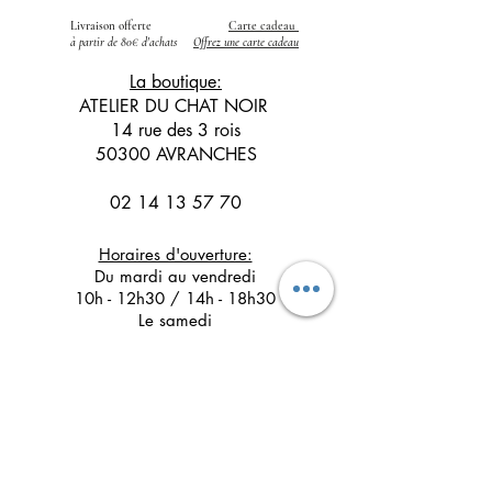
Livraison offerte
Carte cadeau
​
à partir de 80€ d'achats
Offrez une carte cadeau
La boutique:
ATELIER DU CHAT NOIR
14 rue des 3 rois
50300 AVRANCHES
02 14 13 57 70
Horaires d'ouverture:
Du mardi au vendredi
10h - 12h30 / 14h - 18h30
Le samedi
10h - 12h30 / 14h - 17h30
Suivez l'Atelier du Chat noir sur les réseaux