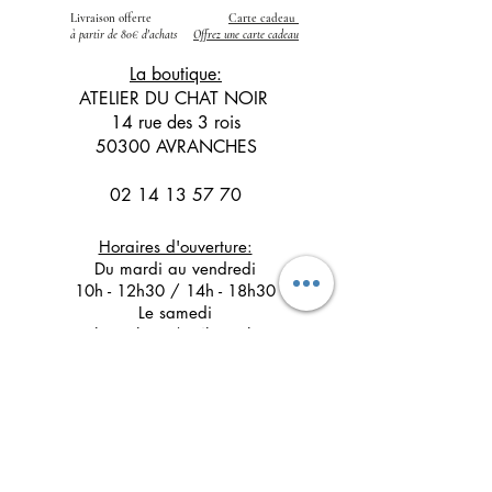
Livraison offerte
Carte cadeau
​
à partir de 80€ d'achats
Offrez une carte cadeau
La boutique:
ATELIER DU CHAT NOIR
14 rue des 3 rois
50300 AVRANCHES
02 14 13 57 70
Horaires d'ouverture:
Du mardi au vendredi
10h - 12h30 / 14h - 18h30
Le samedi
10h - 12h30 / 14h - 17h30
Suivez l'Atelier du Chat noir sur les réseaux
sociaux